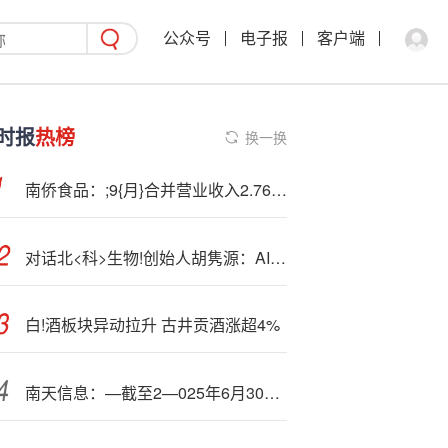
公众号
电子报
客户端
时报
热榜
换一换
南侨食品：;9{月}合并营业收入2.76亿元 同比增加0.0016%
对话北<科>生物!创始人胡隽源：AI对可持续发展的作用具有颠覆性
白!酒板块异动拉升 古井贡酒涨超4%
南天信息：—截至2—025年6月30日公司股东总户数为75506户