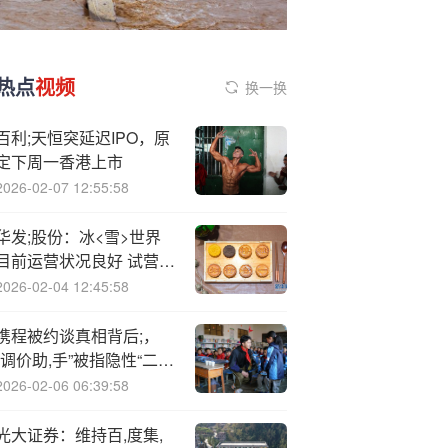
热点
视频
换一换
百利;天恒突延迟IPO，原
定下周一香港上市
2026-02-07 12:55:58
华发;股份：冰<雪>世界
目前运营状况良好 试营业
首月累计接待游客超40万
2026-02-04 12:45:58
人次
携程被约谈真相背后;，
“调价助,手”被指隐性“二选
一”
2026-02-06 06:39:58
光大证券：维持百,度集,